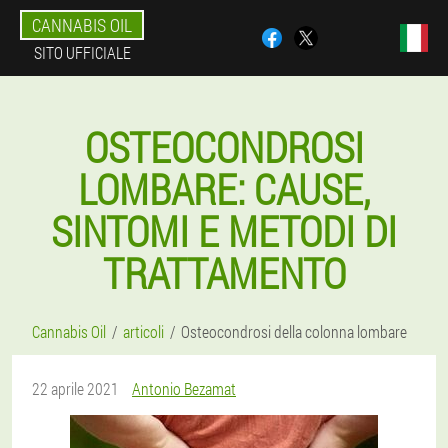
CANNABIS OIL
SITO UFFICIALE
OSTEOCONDROSI
LOMBARE: CAUSE,
SINTOMI E METODI DI
TRATTAMENTO
Cannabis Oil
articoli
Osteocondrosi della colonna lombare
22 aprile 2021
Antonio Bezamat