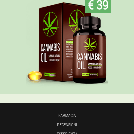
€ 39
FARMACIA
RECENSIONI
ESPERIENZA