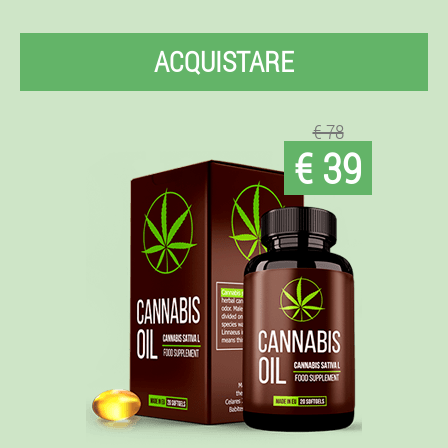
ACQUISTARE
€ 78
€ 39