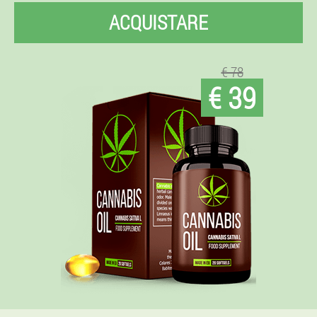
ACQUISTARE
€ 78
€ 39