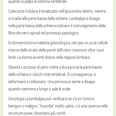
quando si palpa la colonna vertebrale.
Colecistite.
Il dolore è localizzato nell'ipocondrio destro, mentre
si irradia alla parte bassa della schiena. Lombalgia e disagio
nella parte bassa della schiena indicano il coinvolgimento delle
fibre dei nervi spinali nel processo patologico.
Endometriosi
Una malattia ginecologica, nel caso in cui le cellule
interne dello strato delle pareti dell'utero crescono oltre i suoi
limiti. La donna avverte dolore nella regione lombare.
Obesità.
L'eccesso di peso mette a dura prova la parte bassa
della schiena e i dischi intervertebrali. Di conseguenza, si
deformano e collassano. Una persona si sente a disagio
quando cammina a lungo o sale le scale.
Oncologia.
La lombalgia può verificarsi se c'è un tumore
benigno o maligno. "Assorbe" molto calcio, c'è una carenza nelle
strutture ossee, diventano più sottili.