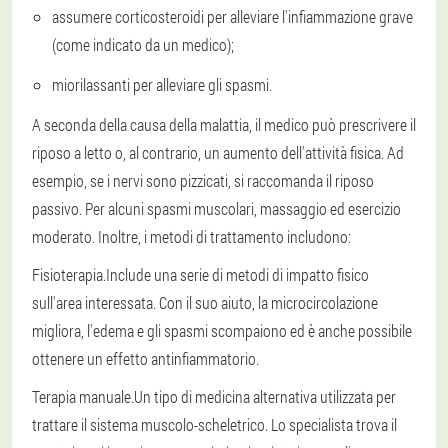
assumere corticosteroidi per alleviare l'infiammazione grave
(come indicato da un medico);
miorilassanti per alleviare gli spasmi.
A seconda della causa della malattia, il medico può prescrivere il
riposo a letto o, al contrario, un aumento dell'attività fisica. Ad
esempio, se i nervi sono pizzicati, si raccomanda il riposo
passivo. Per alcuni spasmi muscolari, massaggio ed esercizio
moderato. Inoltre, i metodi di trattamento includono:
Fisioterapia.
Include una serie di metodi di impatto fisico
sull'area interessata. Con il suo aiuto, la microcircolazione
migliora, l'edema e gli spasmi scompaiono ed è anche possibile
ottenere un effetto antinfiammatorio.
Terapia manuale.
Un tipo di medicina alternativa utilizzata per
trattare il sistema muscolo-scheletrico. Lo specialista trova il