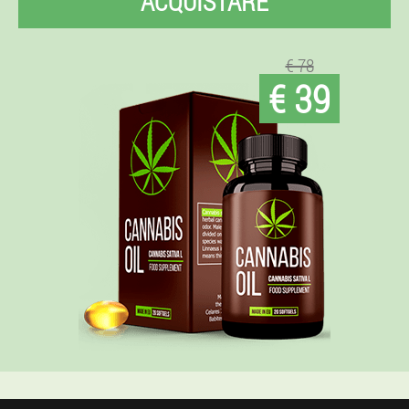
ACQUISTARE
€ 78
€ 39