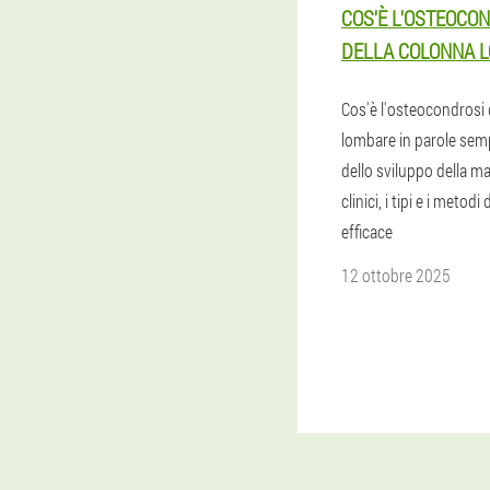
COS'È L'OSTEOCO
DELLA COLONNA 
Cos'è l'osteocondrosi 
lombare in parole semp
dello sviluppo della mal
clinici, i tipi e i metod
efficace
12 ottobre 2025