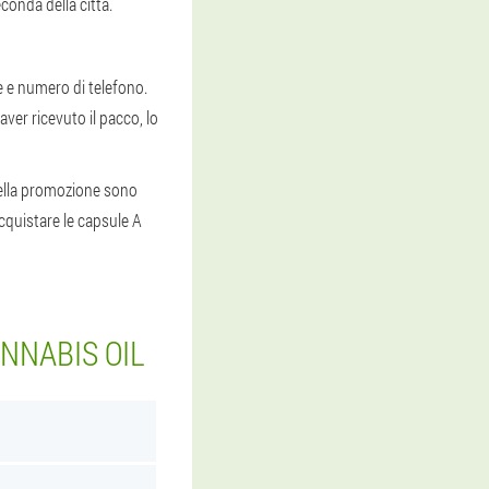
econda della città.
me e numero di telefono.
ver ricevuto il pacco, lo
 della promozione sono
cquistare le capsule A
ANNABIS OIL