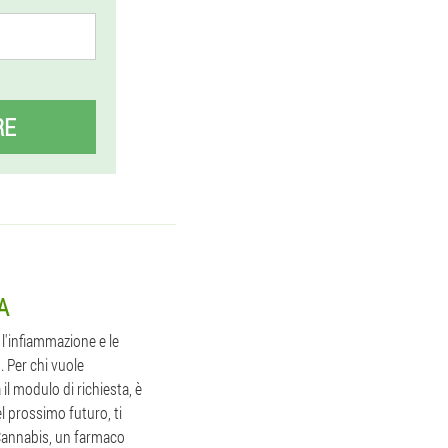
RE
A
 l'infiammazione e le
. Per chi vuole
l modulo di richiesta, è
l prossimo futuro, ti
i Cannabis, un farmaco