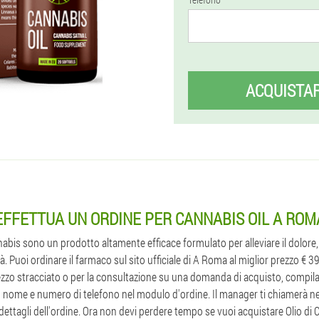
ACQUISTA
EFFETTUA UN ORDINE PER CANNABIS OIL A ROM
nnabis sono un prodotto altamente efficace formulato per alleviare il dolore,
. Puoi ordinare il farmaco sul sito ufficiale di A Roma al miglior prezzo € 39
zzo stracciato o per la consultazione su una domanda di acquisto, compila i
uo nome e numero di telefono nel modulo d'ordine. Il manager ti chiamerà ne
 i dettagli dell'ordine. Ora non devi perdere tempo se vuoi acquistare Olio d