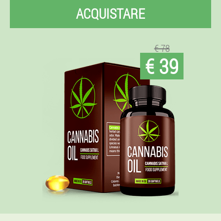
ACQUISTARE
€ 78
€ 39