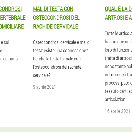
OCONDROSI
MAL DI TESTA CON
QUAL È LA 
VERTEBRALE
OSTEOCONDROSI DEL
ARTROSI E A
OMICILIARE
RACHIDE CERVICALE
Tutte le artico
hanno due nem
 e sul
Osteocondrosi cervicale e mal di
loro di funzio
re
testa: esiste una connessione?
tratta di artrosi
la colonna
Perché la testa fa male con
nonostante ab
l'osteocondrosi del rachide
nel nome, si tra
cervicale?
processi patolo
9 aprile 2021
tessuto cartila
articolazioni.
16 aprile 2021