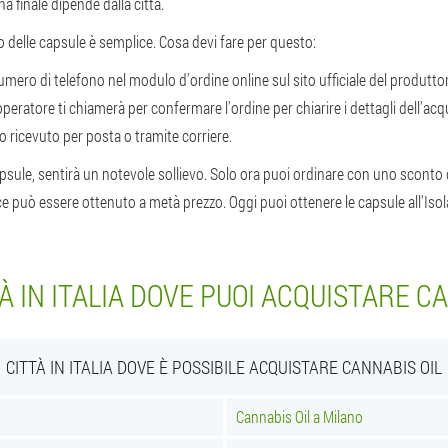
a finale dipende dalla città.
 delle capsule è semplice. Cosa devi fare per questo:
numero di telefono nel modulo d'ordine online sul sito ufficiale del produtto
peratore ti chiamerà per confermare l'ordine per chiarire i dettagli dell'acq
o ricevuto per posta o tramite corriere.
apsule, sentirà un notevole sollievo. Solo ora puoi ordinare con uno scont
e può essere ottenuto a metà prezzo. Oggi puoi ottenere le capsule all'Isola 
À IN ITALIA DOVE PUOI ACQUISTARE C
CITTÀ IN ITALIA DOVE È POSSIBILE ACQUISTARE CANNABIS OIL
Cannabis Oil a Milano