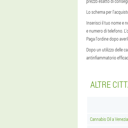
prezzo esatto di consegn
Lo schema per l'acquisto
Inserisci il tuo nome e 
e numero di telefono. L'o
Paga l'ordine dopo averl
Dopo un utilizzo delle c
antinfiammatorio efficac
ALTRE CITT
Cannabis Oil a Venezia