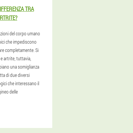
DIFFERENZA TRA
RTRITE?
lazioni del corpo umano
ici che impediscono
nare completamente. Si
 e artrite, tuttavia,
biano una somiglianza
tta di due diversi
gici che interessano il
gineo delle