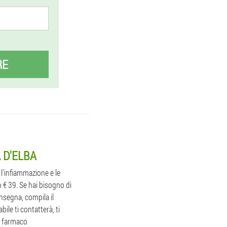
RE
 D'ELBA
 l'infiammazione e le
o € 39. Se hai bisogno di
nsegna, compila il
ile ti contatterà, ti
un farmaco