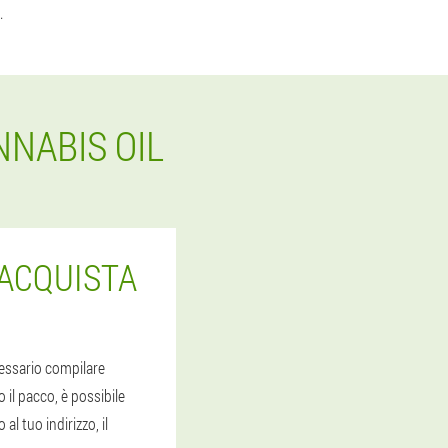
.
NNABIS OIL
 ACQUISTA
ecessario compilare
 il pacco, è possibile
l tuo indirizzo, il