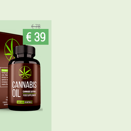
€ 78
€ 39