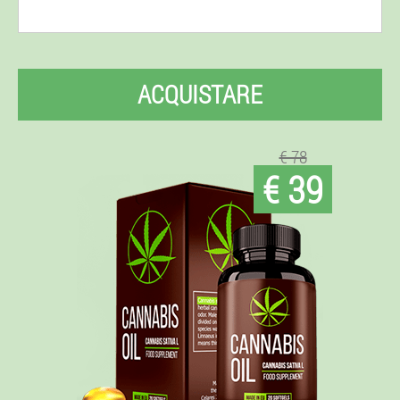
ACQUISTARE
€ 78
€ 39