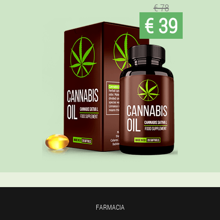
€ 78
€ 39
FARMACIA