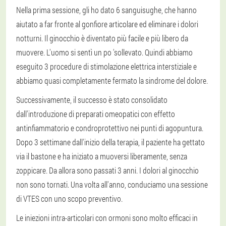
Nella prima sessione, gli ho dato 6 sanguisughe, che hanno
aiutato a far fronte al gonfiore articolare ed eliminare i dolori
notturni. Il ginocchio è diventato più facile e più libero da
muovere. L'uomo si sentì un po 'sollevato. Quindi abbiamo
eseguito 3 procedure di stimolazione elettrica interstiziale e
abbiamo quasi completamente fermato la sindrome del dolore.
Successivamente, il successo è stato consolidato
dall'introduzione di preparati omeopatici con effetto
antinfiammatorio e condroprotettivo nei punti di agopuntura.
Dopo 3 settimane dall'inizio della terapia, il paziente ha gettato
via il bastone e ha iniziato a muoversi liberamente, senza
zoppicare. Da allora sono passati 3 anni. I dolori al ginocchio
non sono tornati. Una volta all'anno, conduciamo una sessione
di VTES con uno scopo preventivo.
Le iniezioni intra-articolari con ormoni sono molto efficaci in